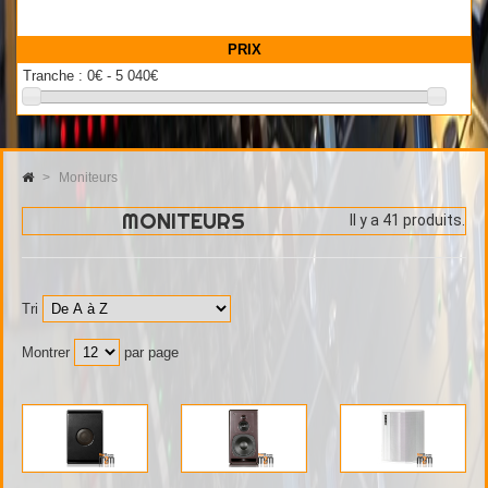
PRIX
Tranche :
0€ - 5 040€
>
Moniteurs
MONITEURS
Il y a 41 produits.
Tri
Montrer
par page