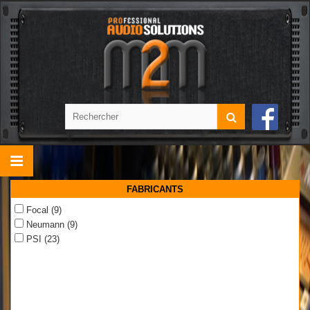
FABRICANTS
Focal
(9)
Neumann
(9)
PSI
(23)